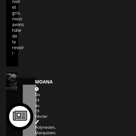
noir
et
gris,
nous
avons
hâte
de
la
revoir
!
MOANA
Du
14
au
19
Février
Polynesien,
Marquisien,