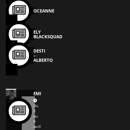
OCEANNE
ELY
BLACKSQUAD
DESTI
–
ALBERTO
EMI
Du
5
au
9
avril