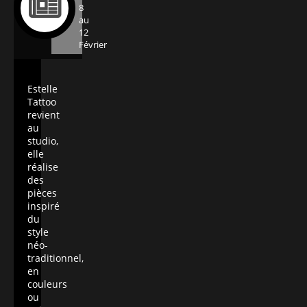
8
au
12
Février
Estelle
Tattoo
revient
au
studio,
elle
réalise
des
pièces
inspiré
du
style
néo-
traditionnel,
en
couleurs
ou