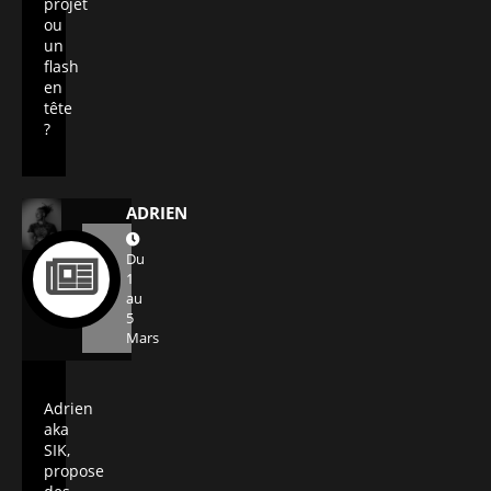
projet
ou
un
flash
en
tête
?
ADRIEN
Du
1
au
5
Mars
Adrien
aka
SIK,
propose