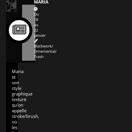
MARIA
Du
18
au
22
janvier
Blackwork/
Ornemental/
Trash
Maria
et
son
style
graphique
texturé
qu’on
appelle
stroke/brush,
où
les