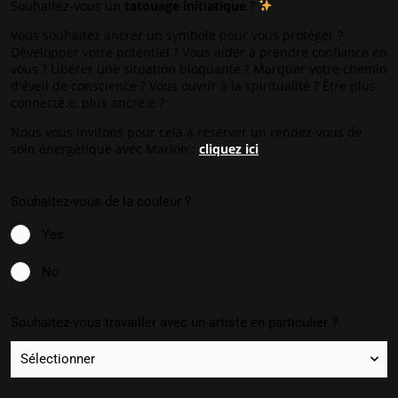
Souhaitez-vous un
tatouage initiatique
?
Vous souhaitez ancrer un symbole pour vous protéger ?
Développer votre potentiel ? Vous aider à prendre confiance en
vous ? Libérer une situation bloquante ? Marquer votre chemin
d'éveil de conscience ? Vous ouvrir à la spiritualité ? Être plus
connecté.e, plus ancré.e ?
Nous vous invitons pour cela à réserver un rendez-vous de
soin énergétique avec Marion :
cliquez ici
Souhaitez-vous de la couleur ?
Yes
No
Souhaitez-vous travailler avec un artiste en particulier ?