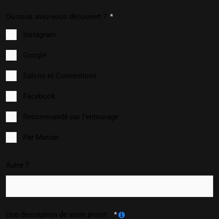
Où nous avez-vous découvert ?
Instagram
Google
Salons et Conventions
Facebook
Recommandé par l'entourage
Par Marion
Autre ?
Une description de votre projet :