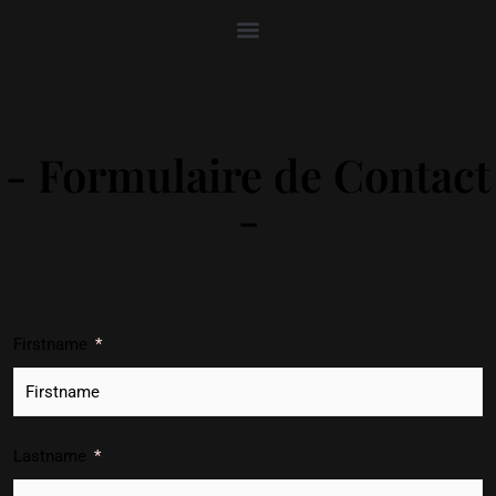
- Formulaire de Contact
-
Firstname
Lastname