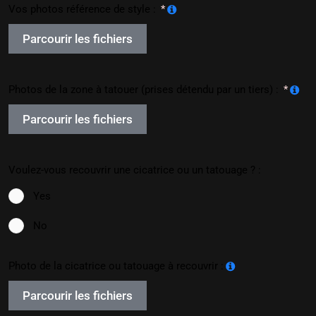
Vos photos référence de style :
Parcourir les fichiers
Photos de la zone à tatouer (prises détendu par un tiers) :
Parcourir les fichiers
Voulez-vous recouvrir une cicatrice ou un tatouage ? :
Yes
No
Photo de la cicatrice ou tatouage à recouvrir :
Parcourir les fichiers