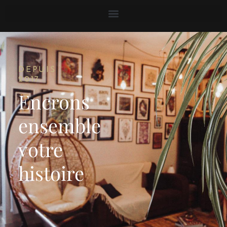
TATTOOS
DEPUIS
2017
Encrons
ensemble
votre
histoire