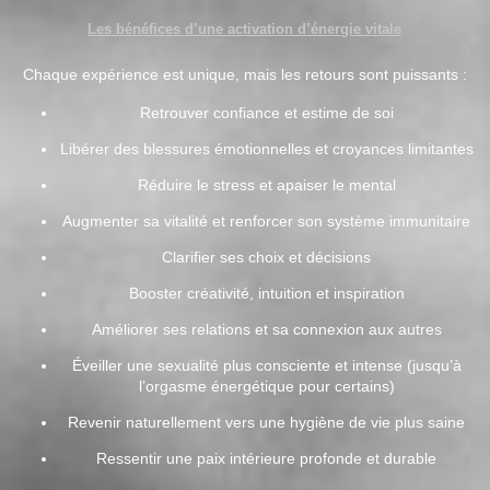
Les bénéfices d’une activation d’énergie vitale
Chaque expérience est unique, mais les retours sont puissants :
Retrouver confiance et estime de soi
Libérer des blessures émotionnelles et croyances limitantes
Réduire le stress et apaiser le mental
Augmenter sa vitalité et renforcer son système immunitaire
Clarifier ses choix et décisions
Booster créativité, intuition et inspiration
Améliorer ses relations et sa connexion aux autres
Éveiller une sexualité plus consciente et intense (jusqu’à
l’orgasme énergétique pour certains)
Revenir naturellement vers une hygiène de vie plus saine
Ressentir une paix intérieure profonde et durable