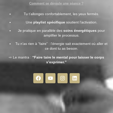
Comment se déroule une séance ?
Tu t’allonges confortablement, les yeux fermés.
Une
playlist spécifique
soutient l’activation.
Je pratique en parallèle des
soins énergétiques
pour
amplifier le processus.
Tu n’as rien à “faire” : l’énergie sait exactement où aller et
ce dont tu as besoin.
⇨ Le mantra :
“Faire taire le mental pour laisser le corps
s’exprimer.”