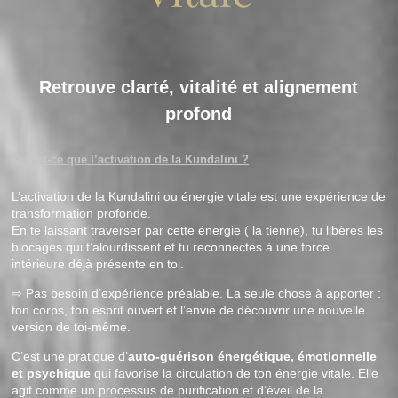
Retrouve clarté, vitalité et alignement
profond
Qu’est-ce que l’activation de la Kundalini ?
L’activation de la Kundalini ou énergie vitale est une expérience de
transformation profonde.
En te laissant traverser par cette énergie ( la tienne), tu libères les
blocages qui t’alourdissent et tu reconnectes à une force
intérieure déjà présente en toi.
⇨ Pas besoin d’expérience préalable. La seule chose à apporter :
ton corps, ton esprit ouvert et l’envie de découvrir une nouvelle
version de toi-même.
C’est une pratique d’
auto-guérison énergétique, émotionnelle
et psychique
qui favorise la circulation de ton énergie vitale. Elle
agit comme un processus de purification et d’éveil de la