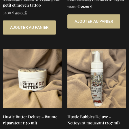
petit et moyen tattoo
70,00
€
59,90
€
33,30
€
29,99
€
AJOUTER AU PANIER
AJOUTER AU PANIER
Hustle Butter Deluxe – Baume
Hustle Bubbles Deluxe –
réparateur (150 ml)
Nettoyant moussant (207 ml)