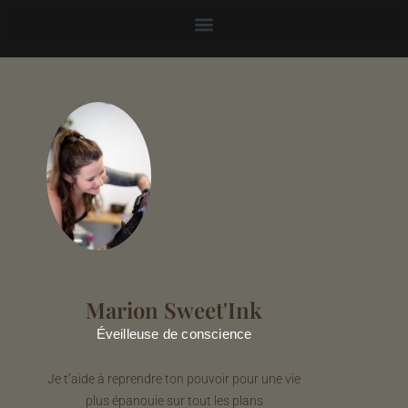
Marion Sweet'Ink
Éveilleuse de conscience
Je t’aide à reprendre ton pouvoir pour une vie
plus épanouie sur tout les plans